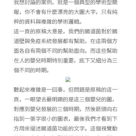
我想討論的案例，就是一個典型的學術型簡
報，你不會有什麼漂亮的大圖大字，只有純
粹的資料與複雜的學術邏輯。
這一頁的原稿大意是，我們的腸道菌對於腸
道壁與免疫系統發展都有幫助，在這兩個方
面各自有兩個不同的幫助面向，而這些幫助
在人的嬰兒時期特別重要，底下又細分為三
個不同的時期。
聽起來複雜是一回事，但問題是原稿的這一
頁，一眼望去最明顯的是這三個嬰兒的圖，
對應到嬰兒發展的三個時期，然後箭頭向右
指到一張字很小的圖表，最後我們才看到下
方用來描述腸道菌功能的文字。這個視覺動