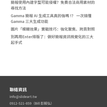
簡報使用內建字型可能侵權？免費合法商用素材的
尋找方法
Gamma 簡報 AI 生成工具真的強嗎 !？ 一次搞懂
Gamma 三大生成功能
圖片「模糊效果」實戰技巧：強化聚焦、跨頁對照
別再用Enter排版了：做好簡報資訊視覺化的三大
起手式
聯絡資訊
info@slideart.tw
0912-521-859（Bill 彭毅弘）